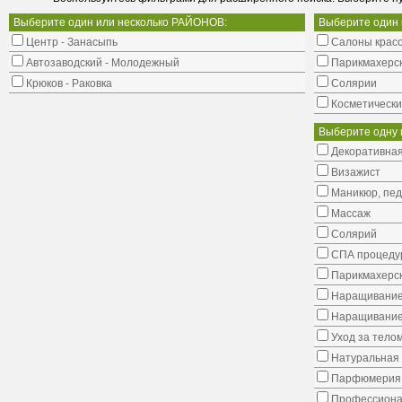
Выберите один или несколько РАЙОНОВ:
Выберите один
Центр - Занасыпь
Салоны крас
Автозаводский - Молодежный
Парикмахерс
Крюков - Раковка
Солярии
Косметически
Выберите одну 
Декоративная
Визажист
Маникюр, пе
Массаж
Солярий
СПА процеду
Парикмахерск
Наращивание
Наращивание
Уход за тело
Натуральная 
Парфюмерия
Профессиона