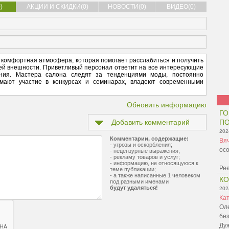
)
АКЦИИ И СКИДКИ(0)
НОВОСТИ(0)
ВИДЕО(0)
, комфортная атмосфера, которая помогает расслабиться и получить
ей внешности. Приветливый персонал ответит на все интересующие
ния. Мастера салона следят за тенденциями моды, постоянно
мают участие в конкурсах и семинарах, владеют современными
Обновить информацию
ГО
Добавить комментарий
ПО
202
Комментарии, содержащие:
Вя
- угрозы и оскорбления;
осо
- нецензурные выражения;
- рекламу товаров и услуг;
- информацию, не относящуюся к
Реє
теме публикации;
- а также написанные 1 человеком
К
под разными именами
будут удаляться!
202
Ка
Оле
без
Ду