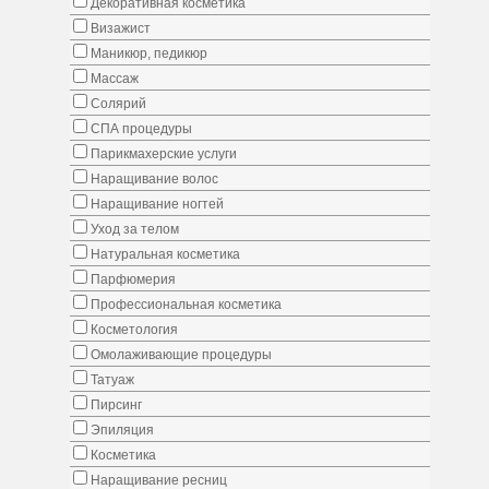
Декоративная косметика
Визажист
Маникюр, педикюр
Массаж
Солярий
СПА процедуры
Парикмахерские услуги
Наращивание волос
Наращивание ногтей
Уход за телом
Натуральная косметика
Парфюмерия
Профессиональная косметика
Косметология
Омолаживающие процедуры
Татуаж
Пирсинг
Эпиляция
Косметика
Наращивание ресниц