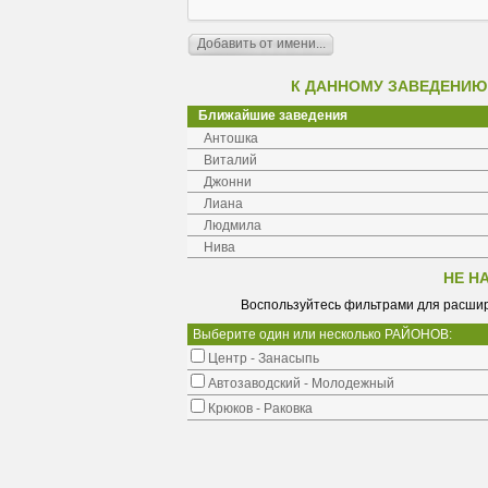
К ДАННОМУ ЗАВЕДЕНИЮ
Ближайшие заведения
Антошка
Виталий
Джонни
Лиана
Людмила
Нива
НЕ Н
Воспользуйтесь фильтрами для расшир
Выберите один или несколько РАЙОНОВ:
Центр - Занасыпь
Автозаводский - Молодежный
Крюков - Раковка