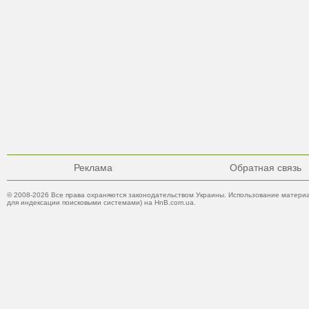
Реклама
Обратная связь
© 2008-2026 Все права охраняются законодательством Украины. Использование материа
для индексации поисковыми системами) на HnB.com.ua.