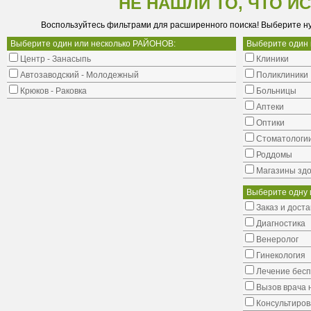
НЕ НАШЛИ ТО, ЧТО И
Воспользуйтесь фильтрами для расширенного поиска! Выберите н
Выберите один или несколько РАЙОНОВ:
Выберите один
Центр - Занасыпь
Клиники
Автозаводский - Молодежный
Поликлиники
Крюков - Раковка
Больницы
Аптеки
Оптики
Стоматологи
Роддомы
Магазины здо
Выберите одну 
Заказ и доста
Диагностика
Венеролог
Гинекология
Лечение бес
Вызов врача 
Консультиров