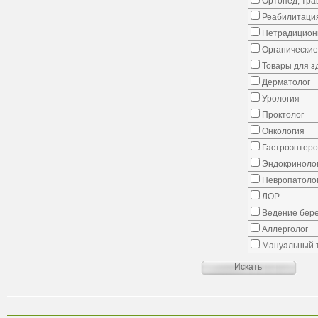
Ортопед, тра
Реабилитаци
Нетрадицион
Органические
Товары для з
Дерматолог
Урология
Проктолог
Онкология
Гастроэнтеро
Эндокриноло
Невропатоло
ЛОР
Ведение бер
Аллерголог
Мануальный 