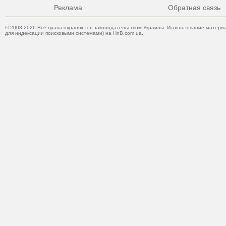
Реклама
Обратная связь
© 2008-2026 Все права охраняются законодательством Украины. Использование материа
для индексации поисковыми системами) на HnB.com.ua.