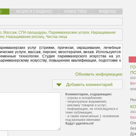
)
АКЦИИ И СКИДКИ(0)
НОВОСТИ(0)
ВИДЕО(0)
р
,
Массаж
,
СПА процедуры
,
Парикмахерские услуги
,
Наращивание
инг
,
Наращивание ресниц
,
Чистка лица
рикмахерских услуг (стрижки, прически, окрашивание, лечебные
ические услуги, массаж, пирсинг, мезотерапия, визаж. Используются
ременные технологии. Студия парикмахерского искусства на ул.
арикмахерскому искусству, повышению квалификации, подготовке к
ГО
ПО
Обновить информацию
202
Вя
Добавить комментарий
осо
Комментарии, содержащие:
- угрозы и оскорбления;
Реє
- нецензурные выражения;
- рекламу товаров и услуг;
К
- информацию, не относящуюся к
202
теме публикации;
- а также написанные 1 человеком
Ка
под разными именами
Оле
будут удаляться!
без
Ду