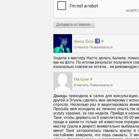
Anna Gira
#
Ответить
Пожаловаться
Ходила к мастеру Насте делать балаяж, показал
как на фото. По итогам результат получился со
изначально совсем не хотела... не рекомендую 
Натали
#
Ответить
Пожаловаться
Дважды приходила в салон для консультации,
другой в Этуаль сделать мне мелировку с исп
отросла. Несколько раз я акцентировала вним
Просьба моя исходила из личного опыта,так к
услугу заранее, за три недели. Прийдя в назн
Тане, чтобы держать на 9 (окислитель) 45-50 м
пряди в каком-то только ей известном порядке
мастер (ушла в декрет) внимательно выбирала 
минут Таня заторопилась смывать краску, я п
настойчиво заверила, что пора смывать. У ме