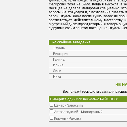
длины, фелируя концы, и подстрижет спереди 
Фелировки тоже не было. Когда я высохла, в з
месяцев не делала мелировки специально, что
волосы. За эти услуги и, с позволения сказать 
салон Этуаль. Даже после сушки волос не прош
соответствует действительному мастерству 
внутренний дискомфорт,который я теперь ощуща
с другими своим опытом посещения Этуаль. Осте
Ближайшие заведения
Этуаль
Виктория
Галина
Ирина
Лили
Ника
НЕ Н
Воспользуйтесь фильтрами для расшир
Выберите один или несколько РАЙОНОВ:
Центр - Занасыпь
Автозаводский - Молодежный
Крюков - Раковка