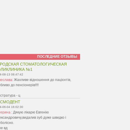
ПОСЛЕДНИЕ ОТЗЫВЫ
РОДСКАЯ СТОМАТОЛОГИЧЕСКАЯ
ЛИКЛИНИКА №1
4-08-13 08:47:42
чеслава
:
Жахливе відношення до пацієнтів,
бливо до пенсіонерів!!!!
стратура - ц
ОСМОДЕНТ
4-06-04 16:02:30
терина
:
Дякую лікарю Евгенію
ксандровичу,видалив зуб дуже швидко і
болісно.
же вд