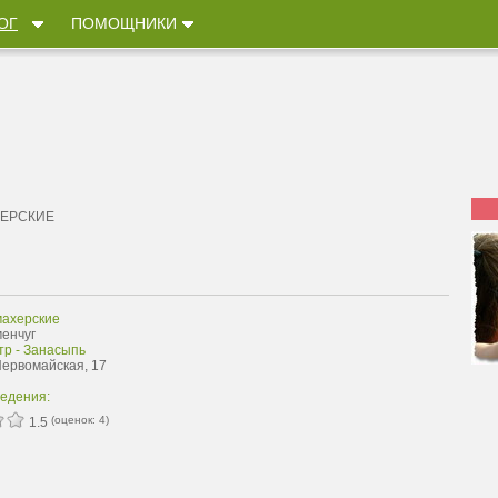
ОГ
ПОМОЩНИКИ
ЕРСКИЕ
ахерские
менчуг
тр - Занасыпь
Первомайская, 17
ведения:
(оценок:
4
)
1.5