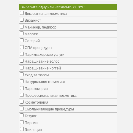
Выберите одну или несколько УСЛУГ:
Декоративная косметика
Визажист
Маникюр, педикюр
Массаж
Солярий
СПА процедуры
Парикмахерские услуги
Наращивание волос
Наращивание ногтей
Уход за телом
Натуральная косметика
Парфюмерия
Профессиональная косметика
Косметология
Омолаживающие процедуры
Татуаж
Пирсинг
Эпиляция