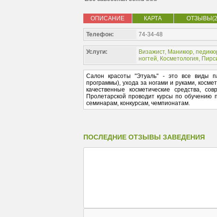
ОПИСАНИЕ
КАРТА
ОТЗЫВЫ(2
Телефон:
74-34-48
Услуги:
Визажист
,
Маникюр, педикю
ногтей
,
Косметология
,
Пирс
Салон красоты "Этуаль" - это все виды па
программы), ухода за ногами и руками, космет
качественные косметические средства, сов
Пролетарской проводит курсы по обучению п
семинарам, конкурсам, чемпионатам.
ПОСЛЕДНИЕ ОТЗЫВЫ ЗАВЕДЕНИЯ