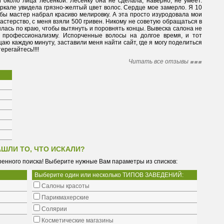
около лица лесенкой. Лесенку она не сделала, наверно, не умеет. 
еркале увидела грязно-желтый цвет волос. Сердце мое замерло. Я 10 
бы мастер набрал красиво мелировку. А эта просто изуродовала мои 
мастерство, с меня взяли 500 гривен. Никому не советую обращаться в 
лась по краю, чтобы вытянуть и поровнять концы. Вывеска салона не 
и профессионализму. Испорченные волосы на долгое время, и тот 
ю каждую минуту, заставили меня найти сайт, где я могу поделиться 
регайтесь!!!!
Читать все отзывы
АШЛИ ТО, ЧТО ИСКАЛИ?
енного поиска! Выберите нужные Вам параметры из списков:
Выберите один или несколько ТИПОВ ЗАВЕДЕНИЙ:
Салоны красоты
Парикмахерские
Солярии
Косметические магазины