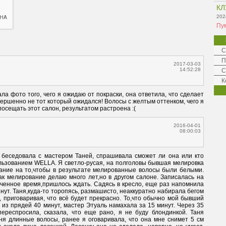
КЛ
202
Пу
С
П
2017-03-03
14:52:28
С
К
а фото того, чего я ожидаю от покраски, она ответила, что сделает 
вершенно не тот который ожидался! Волосы с желтым оттенком, чего я 
посещать этот салон, результатом растроена :(
2016-04-01
08:00:03
 беседовала с мастером Таней, спрашивала сможет ли она или кто 
ользованием WELLA. Я светло-русая, на полголовы бывшая мелировка 
ание на то,чтобы в результате мелированные волосы были белыми. 
ак мелирование делаю много лет,но в другом салоне. Записалась на 
аченное время,пришлось ждать. Садясь в кресло, еще раз напомнила 
инут. Таня,куда-то торопясь, размашисто, неаккуратно набирала бегом 
, приговаривая, что всё будет прекрасно. То,что обычно мой бывший 
из прядей 40 минут, мастер Этуаль намахала за 15 минут. Через 35 
ереспросила, сказала, что еще рано, я не буду блондинкой. Таня 
ня длинные волосы, ранее я оговаривала, что она мне снимет 5 см 