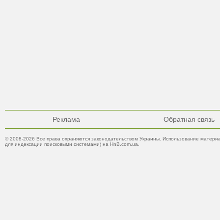
Реклама
Обратная связь
© 2008-2026 Все права охраняются законодательством Украины. Использование материа
для индексации поисковыми системами) на HnB.com.ua.